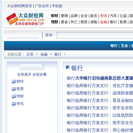
大众财经网首页
|
广告合作
|
手机版
财经
|
要闻
|
品牌
|
企业
|
娱乐
|
资讯
|
汽车
|
公益
|
国
理财
|
黄金
|
外汇
|
期货
|
保险
|
金融
|
银行
|
彩票
|
游
滚动：
银行
|
互金
|
当前位置：
主页
>
金融
>
银行
>
银行
全部展开
全部折叠
·
银行
大华银行启动越南新总部大厦
财经
·
银行
临商银行万泉支行：优化厅堂服
股票
·
银行
临商银行万泉支行：温情助老暖
理财
·
银行
临商银行万泉支行：普及金融知
资讯
·
银行
临商银行万泉支行：筑牢反诈防
·
银行
临商银行万泉支行：以练筑防防
·
银行
临商银行万泉支行：筑牢安全生
·
银行
临商银行万泉支行：用心做好便