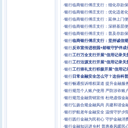
·
银行
临商银行傅庄支行：细化存款保
·
银行
临商银行傅庄支行：优化适老化
·
银行
临商银行傅庄支行：延伸上门便
·
银行
临商银行傅庄支行：深耕基层便
·
银行
临商银行傅庄支行：普及存款保
·
银行
临商银行傅庄支行：坚持诚信规
·
银行
反诈宣传进校园+邮银守护伴成
·
银行
工行万全支行开展“信用记录关
·
银行
工行沽源支行开展“信用记录关
·
银行
工行崇礼支行积极开展“信用记
·
银行
日常金融安全怎么守？这份科
·
银行
畅通投诉维权渠道 提升金融服
·
银行
规范个人账户使用 严防涉诈账
·
银行
规范金融营销宣传 杜绝虚假金
·
银行
弘扬合规金融风尚 共建和谐金
·
银行
护航老年金融安全 温情守护夕
·
银行
践行金融为民初心 守护金融消
·
银行
金融知识进乡村 普惠春风暖民