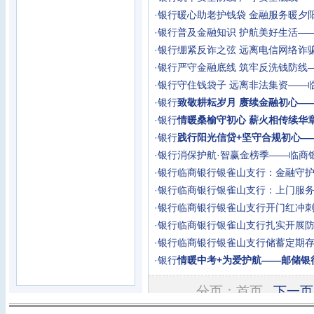
·
银行
暖心助老护钱袋 金融服务暖夕
·
银行
普及金融知识 护航美好生活—
·
银行
绷紧反诈之弦 远离电信网络诈
·
银行
严守金融底线 筑牢反洗钱防线
·
银行
守住钱袋子 远离非法集资——
·
银行
致敬耕耘岁月 赓续金融初心—
·
银行
情暖桑榆守初心 薪火相传续华
·
银行
践行阳光信贷+坚守合规初心—
·
银行
消保护航·智赢金榜季——临商
·
银行
临商银行银雀山支行：金融守护
·
银行
临商银行银雀山支行：上门服务
·
银行
临商银行银雀山支行开门红冲刺
·
银行
临商银行银雀山支行扎实开展
·
银行
临商银行银雀山支行储蓄定期存
·
银行
情暖中考+为爱护航——邮储银
分页：首页
下一页