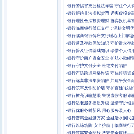
·
银行
警惕冒充公检法诈骗 守住个人
·
银行
拒绝非法虚拟货币 远离虚拟金
·
银行
理性合法投资理财 摒弃投机暴
·
银行
临商银行傅庄支行：深耕文明优
·
银行
临商银行傅庄支行暖心上门解急
·
银行
普及存款保险知识 守护群众存
·
银行
普及征信基础知识 珍惜个人信
·
银行
守护商户资金安全 护航小微经
·
银行
守护支付安全 杜绝支付陷阱—
·
银行
严防跨境网络诈骗 守住跨境资
·
银行
远离非法集资陷阱 共建平安金
·
银行
筑牢反诈防护墙 守护百姓“钱袋
·
银行
擦亮识骗慧眼 警惕虚假客服诈
·
银行
适老服务提质升级 温情守护银
·
银行
优服务树新风 用心服务暖人心
·
银行
普惠金融进万家 金融活水润民
·
银行
以练筑防 安全护航｜临商银行
·
银行
筑牢安全防线 严守安全底线—