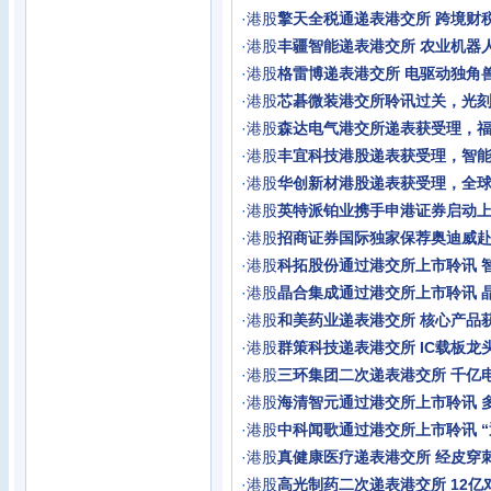
·
港股
擎天全税通递表港交所 跨境财税
·
港股
丰疆智能递表港交所 农业机器
·
港股
格雷博递表港交所 电驱动独角
·
港股
芯碁微装港交所聆讯过关，光
·
港股
森达电气港交所递表获受理，
·
港股
丰宜科技港股递表获受理，智
·
港股
华创新材港股递表获受理，全
·
港股
英特派铂业携手申港证券启动上
·
港股
招商证券国际独家保荐奥迪威
·
港股
科拓股份通过港交所上市聆讯 
·
港股
晶合集成通过港交所上市聆讯 
·
港股
和美药业递表港交所 核心产品
·
港股
群策科技递表港交所 IC载板龙头
·
港股
三环集团二次递表港交所 千亿
·
港股
海清智元通过港交所上市聆讯 多
·
港股
中科闻歌通过港交所上市聆讯 
·
港股
真健康医疗递表港交所 经皮穿
·
港股
高光制药二次递表港交所 12亿