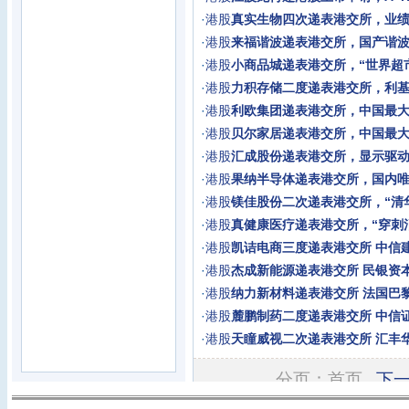
·
港股
真实生物四次递表港交所，业
·
港股
来福谐波递表港交所，国产谐
·
港股
小商品城递表港交所，“世界超市
·
港股
力积存储二度递表港交所，利基
·
港股
利欧集团递表港交所，中国最
·
港股
贝尔家居递表港交所，中国最大
·
港股
汇成股份递表港交所，显示驱
·
港股
果纳半导体递表港交所，国内
·
港股
镁佳股份二次递表港交所，“清
·
港股
真健康医疗递表港交所，“穿刺
·
港股
凯诘电商三度递表港交所 中信
·
港股
杰成新能源递表港交所 民银资
·
港股
纳力新材料递表港交所 法国巴
·
港股
麓鹏制药二度递表港交所 中信
·
港股
天瞳威视二次递表港交所 汇丰
分页：首页
下