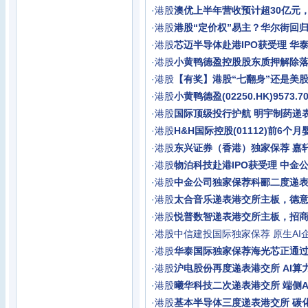
·
港股
澳优上半年营收预计超30亿元
·
港股
港股“定价权”易主？华尔街回
·
港股
芯迈半导体赴港IPO获受理 华
·
港股
小黄鸭德盈控股股东质押解除落
·
港股
【有奖】港股“七翻身”还是美股
·
港股
小黄鸭德盈(02250.HK)957
·
港股
国际顶级投行护航 明宇制药递表
·
港股
H&H国际控股(01112)前6个
·
港股
东兴证券（香港）独家保荐 嘉
·
港股
物泊科技赴港IPO获受理 中金
·
港股
中金公司独家保荐科郦二度递表
·
港股
太合音乐递表港交所主板，德
·
港股
悦普数智递表港交所主板，招
·
港股
中信建投国际独家保荐 原生AI
·
港股
华泰国际独家保荐海光芯正通过
·
港股
沪电股份再度递表港交所 AI算力
·
港股
曦华科技二次递表港交所 端侧A
·
港股
基本半导体三度递表港交所 碳化