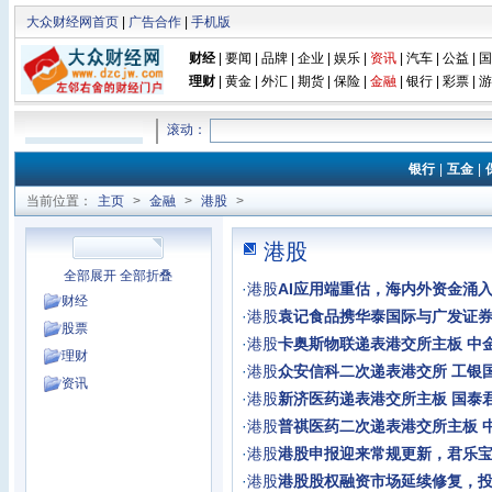
大众财经网首页
|
广告合作
|
手机版
财经
|
要闻
|
品牌
|
企业
|
娱乐
|
资讯
|
汽车
|
公益
|
国
理财
|
黄金
|
外汇
|
期货
|
保险
|
金融
|
银行
|
彩票
|
游
滚动：
银行
|
互金
|
当前位置：
主页
>
金融
>
港股
>
港股
全部展开
全部折叠
·
港股
AI应用端重估，海内外资金涌
财经
·
港股
袁记食品携华泰国际与广发证券
股票
·
港股
卡奥斯物联递表港交所主板 中
理财
·
港股
众安信科二次递表港交所 工银
资讯
·
港股
新济医药递表港交所主板 国泰
·
港股
普祺医药二次递表港交所主板 
·
港股
港股申报迎来常规更新，君乐
·
港股
港股股权融资市场延续修复，