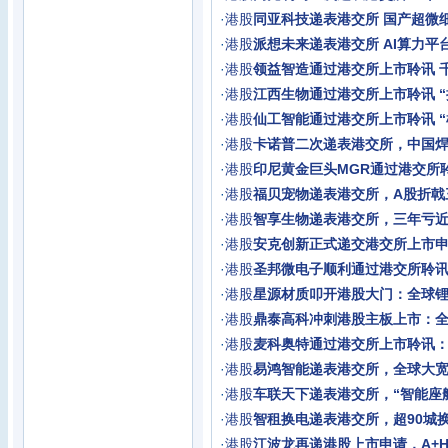
·
港股
同亚科技递表港交所 国产超微
·
港股
派想未来递表港交所 AI算力平台
·
港股
领益智造通过港交所上市聆讯 千
·
港股
江西生物通过港交所上市聆讯 “
·
港股
仙工智能通过港交所上市聆讯 
·
港股
卡诺普二次递表港交所，中国
·
港股
印尼黄金巨头MGR通过港交所
·
港股
福贝宠物递表港交所，A股折戟
·
港股
智享生物递表港交所，三年亏近
·
港股
安克创新正式递交港交所上市申
·
港股
圣邦微电子顺利通过港交所聆讯
·
港股
星源材质叩开港股大门：全球
·
港股
鼎泰高科冲刺港股主板上市：
·
港股
麦科奥特通过港交所上市聆讯
·
港股
易鸿智能递表港交所，全球大
·
港股
车联天下递表港交所，“智能座
·
港股
智租换电递表港交所，超90城换
·
港股
江波龙再递港股上市申请，A+