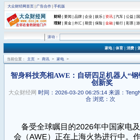
大众财经网首页
|
广告合作
|
手机版
财经
|
要闻
|
品牌
|
企业
|
娱乐
|
资讯
|
汽车
|
公益
|
国
理财
|
黄金
|
外汇
|
期货
|
保险
|
金融
|
银行
|
彩票
|
游
滚动：
家电
|
体育
|
消费
|
当前位置：
主页
>
商讯
>
家电
>
智身科技亮相AWE：自研四足机器人“钢
创新奖
大众财经网
时间：2026-03-20 06:25:14
来源：Teng
合
浏览：
次
备受全球瞩目的2026年中国家电
会（AWE）正在上海火热进行中。