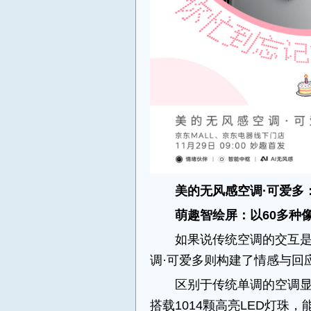
美的无风感空调·可爱多
萌趣智绘屏
：
以
60
多
种
如果说传统空调的交互
调·可爱多则构建了情感与回
区别于传统单调的空调显
搭载1014颗高亮LED灯珠