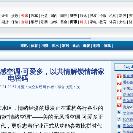
|
企业
|
娱乐
|
资讯
|
汽车
|
公益
|
国内
|
国际
|
证券
|
股讯
|
股权
|
个股
|
机构
|
新股
|
券
|
期货
|
保险
|
金融
|
银行
|
彩票
|
游戏
|
基金
|
商讯
|
科技
|
家电
|
教育
|
体育
|
女性
|
健
家电
|
体育
|
消费
|
酒水
|
家居
|
食品
|
母婴
|
彩票
|
游戏
|
24
感空调·可爱多，以共情解锁情绪家
银企
电密码
暖心
 21:23:57
来源：大众财经网
作者：综合
浏览：
次
全来店
商汤科
海尔
入深水区，情绪经济的爆发正在重构各行各业的
海尔A
艾普兰
首款“情绪空调”——美的无风感空调·可爱多正
锐亿
迭代，更标志着行业正式从功能参数比拼时代
海尔全
智身科