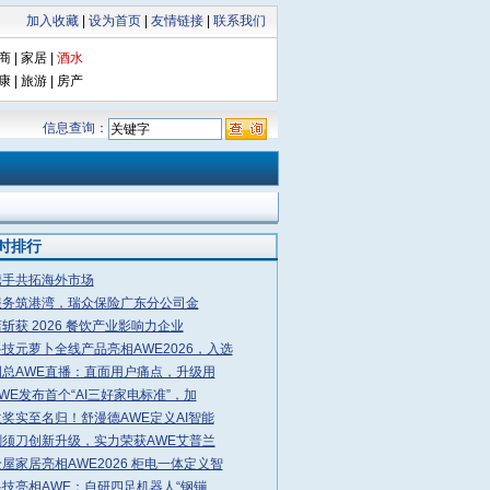
加入收藏
|
设为首页
|
友情链接
|
联系我们
商
|
家居
|
酒水
康
|
旅游
|
房产
信息查询：
小时排行
携手共拓海外市场
服务筑港湾，瑞众保险广东分公司金
斩获 2026 餐饮产业影响力企业
技元萝卜全线产品亮相AWE2026，入选
周总AWE直播：直面用户痛点，升级用
WE发布首个“AI三好家电标准”，加
奖实至名归！舒漫德AWE定义AI智能
剃须刀创新升级，实力荣获AWE艾普兰
屋家居亮相AWE2026 柜电一体定义智
技亮相AWE：自研四足机器人“钢镚