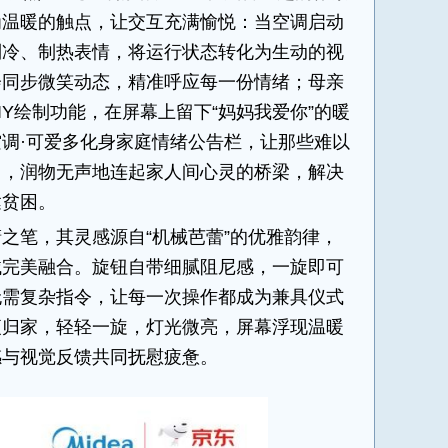
为温暖的触点，让交互充满愉悦：当空调启动
制冷、制热表情，将运行状态转化为生动的视
会同步微笑动态，精准呼应每一份情绪；母亲
IY绘制功能，在屏幕上留下“妈妈我爱你”的暖
调·可爱多化身家庭情绪公告栏，让那些难以
口，润物无声地连起家人间心灵的桥梁，解决
达贫困。
之笔，其灵感源自“机械芭蕾”的优雅韵律，
械完美融合。旋钮自带细腻阻尼感，一旋即可
无需复杂指令，让每一次操作都成为兼具仪式
夜归家，轻轻一旋，灯光微亮，屏幕浮现温暖
感与视觉反馈共同抚慰疲惫。