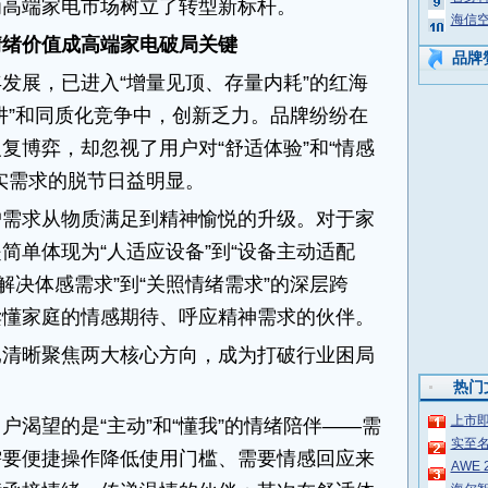
为高端家电市场树立了转型新标杆。
海信空
情绪价值成高端家电破局关键
品牌
发展，已进入“增量见顶、存量内耗”的红海
阱”和同质化竞争中，创新乏力。品牌纷纷在
复博弈，却忽视了用户对“舒适体验”和“情感
实需求的脱节日益明显。
户需求从物质满足到精神愉悦的升级。对于家
简单体现为“人适应设备”到“设备主动适配
解决体感需求”到“关照情绪需求”的深层跨
读懂家庭的情感期待、呼应精神需求的伙伴。
已清晰聚焦两大核心方向，成为打破行业困局
热门
上市
户渴望的是“主动”和“懂我”的情绪陪伴——需
实至名
需要便捷操作降低使用门槛、需要情感回应来
AWE