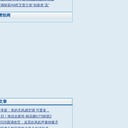
调斩获AWE艾普兰奖“创新奖”及“
赞助商
文章
即革新：美的无风感空调·可爱多，
归！海信全家筒·棉花糖U7S斩获2
 2026圆满收官，追觅吹风机声量销量齐