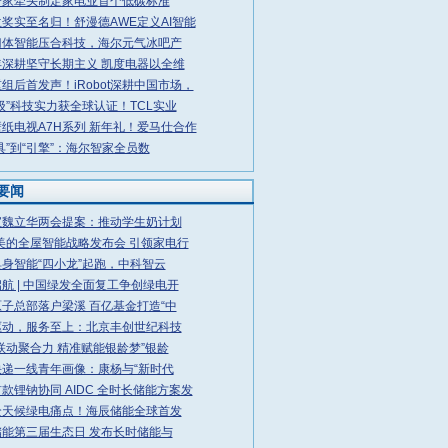
智家牵头制定家电业首个低碳标准
奖实至名归！舒漫德AWE定义AI智能
门体智能压合科技，海尔元气冰吧产
年深耕坚守长期主义 凯度电器以全维
组后首发声！iRobot深耕中国市场，
级”科技实力获全球认证！TCL实业
纸电视A7H系列 新年礼！爱马仕合作
具”到“引擎”：海尔智家全员数
要闻
宝魏立华两会提案：推动学生奶计划
6美的全屋智能战略发布会 引领家电行
身智能“四小龙”起跑，中科智云
航 | 中国绿发全面复工争创绿电开
子总部落户梁溪 百亿基金打造“中
驱动，服务至上：北京丰创世纪科技
联动聚合力 精准赋能银龄梦”银龄
快递一线青年画像：康杨与“新时代
款锂钠协同 AIDC 全时长储能方案发
全天候绿电痛点！海辰储能全球首发
能第三届生态日 发布长时储能与