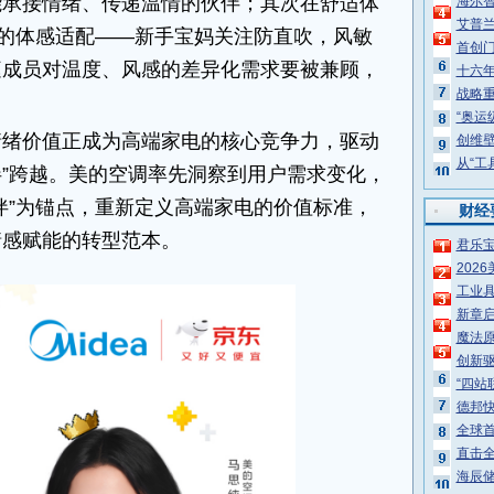
能承接情绪、传递温情的伙伴；其次在舒适体
海尔
艾普兰
”的体感适配——新手宝妈关注防直吹，风敏
首创
庭成员对温度、风感的差异化需求要被兼顾，
十六
战略重
。
“奥运
情绪价值正成为高端家电的核心竞争力，驱动
创维壁
从“工
伙伴”跨越。美的空调率先洞察到用户需求变化，
伴”为锚点，重新定义高端家电的价值标准，
财经
情感赋能的转型范本。
君乐
202
工业具
新章启
魔法原
创新
“四站
德邦
全球首
直击
海辰储