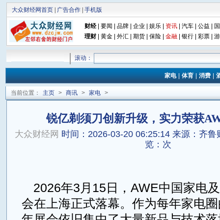
大众财经网首页
|
广告合作
|
手机版
财经
|
要闻
|
品牌
|
企业
|
娱乐
|
资讯
|
汽车
|
公益
|
国
理财
|
黄金
|
外汇
|
期货
|
保险
|
金融
|
银行
|
彩票
|
游
滚动：
家电
|
体育
|
消费
|
当前位置：
主页
>
商讯
>
家电
>
锐亿剃须刀创新升级，实力荣获A
大众财经网
时间：2026-03-20 06:25:14
来源：齐鲁
览：
次
2026年3月15日，AWE中国家
会在上海正式落幕。作为每年家电圈的
年展会依旧集中了大量新品与技术落