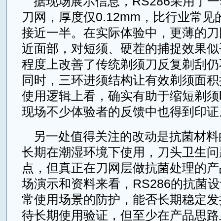
据现场展示信息，RS286采用了
刀网，厚度仅0.12mm，比行业常见的
接近一半。在实际体验中，更薄的刀
近面部，对短须、硬茬的捕捉效果似
程度上改善了传统剃须刀反复剃刮仍
同时，三环进须结构让有效剃须面积
使用逻辑上看，确实有助于缩短剃须
现场不少体验者的反馈中也得到印证
另一处值得关注的改动是抗菌材料
长期在潮湿环境下使用，刀头卫生问
点，但真正在刀网层做抗菌处理的产
场演示和资料来看，RS286的抗菌
常使用场景的防护，能否长期稳定发
待长期使用验证，但至少在产品思路