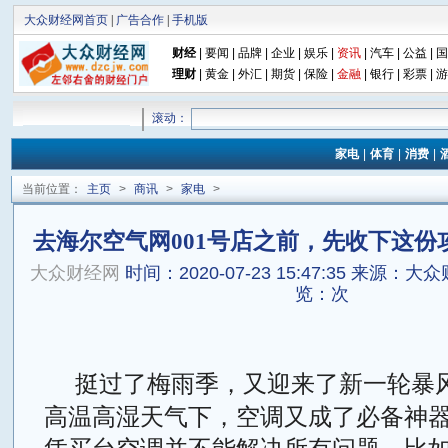
大众财经网首页
|
广告合作
|
手机版
财经
|
要闻
|
品牌
|
企业
|
娱乐
|
资讯
|
汽车
|
公益
|
国
理财
|
黄金
|
外汇
|
期货
|
保险
|
金融
|
银行
|
彩票
|
游
滚动：
家电
|
体育
|
消费
|
当前位置：
主页
>
商讯
>
家电
>
去海尔空气网001号店之前，先收下这份
大众财经网
时间：2020-07-23 15:47:35
来源：大众
览：
次
挺过了梅雨季，又迎来了新一轮暴
高温高湿天气下，空调又成了必备神
凭买台空调并不能解决所有问题。比