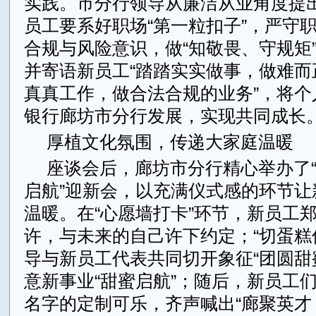
实践。市分行领导从廉洁从业角度提
员工要系好职场“第一粒扣子”，严守
合规与风险意识，做“知敬畏、守规矩
并寄语新员工“踏踏实实做事，做难而
真真工作，做合法合规的业务”，将个
银行廊坊市分行发展，实现共同成长
厚植文化氛围，传递大家庭温暖
座谈会后，廊坊市分行精心举办了“
启航”迎新会，以充满仪式感的环节让
温暖。在“心愿墙打卡”环节，新员工
许，与未来的自己许下约定；“切蛋糕
导与新员工代表共同切开象征“团圆甜
意新事业“甜蜜启航”；随后，新员工
名字的定制可乐，齐声喊出“廊聚英才