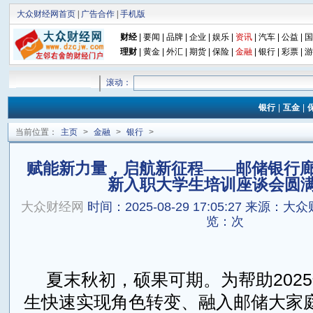
大众财经网首页
|
广告合作
|
手机版
财经
|
要闻
|
品牌
|
企业
|
娱乐
|
资讯
|
汽车
|
公益
|
国
理财
|
黄金
|
外汇
|
期货
|
保险
|
金融
|
银行
|
彩票
|
游
滚动：
银行
|
互金
|
当前位置：
主页
>
金融
>
银行
>
赋能新力量，启航新征程——邮储银行廊坊
新入职大学生培训座谈会圆
大众财经网
时间：2025-08-29 17:05:27
来源：大众
览：
次
夏末秋初，硕果可期。为帮助202
生快速实现角色转变、融入邮储大家