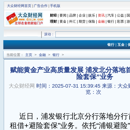
大众财经网首页
|
广告合作
|
手机版
财经
|
要闻
|
品牌
|
企业
|
娱乐
|
资讯
|
汽车
|
公益
|
国
理财
|
黄金
|
外汇
|
期货
|
保险
|
金融
|
银行
|
彩票
|
游
滚动：
银行
|
互金
|
当前位置：
主页
>
金融
>
银行
>
赋能黄金产业高质量发展 浦发北分落地首
险套保”业务
大众财经网
时间：2025-07-31 15:39:45
来源：大众
览：
次
近日，浦发银行北京分行落地分行
租借+避险套保”业务。依托“浦银避险