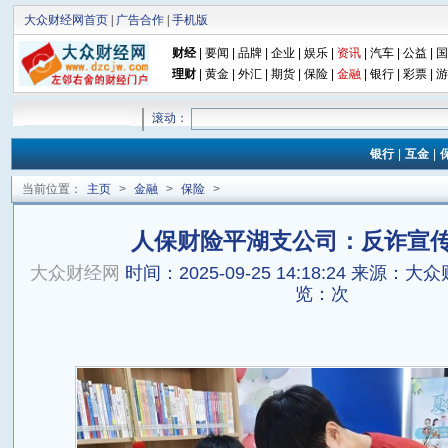
大众财经网首页
|
广告合作
|
手机版
财经
|
要闻
|
品牌
|
企业
|
娱乐
|
资讯
|
汽车
|
公益
|
国
理财
|
黄金
|
外汇
|
期货
|
保险
|
金融
|
银行
|
彩票
|
游
滚动：
银行
|
互金
|
当前位置：
主页
>
金融
>
保险
>
人保财险平湖支公司：反诈宣
大众财经网
时间：2025-09-25 14:18:24
来源：大众
览：
次