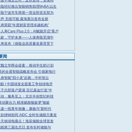
财险平湖支公司：反诈宣传，警保同
险经纪推出智能销售助理MyBA 以生
财险宁波市车商第一营业部党支部为
声 无线可能 森海塞尔发布全新
寿荣获“年度财富管理卓越机构”
寿Care Plus 2.0：AI赋能开启“客户
银龄，守护未来——人保寿险芜湖中
人寿发布《保险业高质量发展背景下
要闻
宝魏立华两会提案：推动学生奶计划
6美的全屋智能战略发布会 引领家电行
身智能“四小龙”起跑，中科智云
航 | 中国绿发全面复工争创绿电开
子总部落户梁溪 百亿基金打造“中
驱动，服务至上：北京丰创世纪科技
联动聚合力 精准赋能银龄梦”银龄
快递一线青年画像：康杨与“新时代
款锂钠协同 AIDC 全时长储能方案发
全天候绿电痛点！海辰储能全球首发
能第三届生态日 发布长时储能与