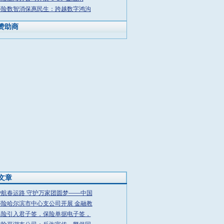
寿险数智消保惠民生：跨越数字鸿沟
赞助商
文章
护航春运路 守护万家团圆梦——中国
寿险哈尔滨市中心支公司开展 金融教
保险引入君子签，保险单据电子签，