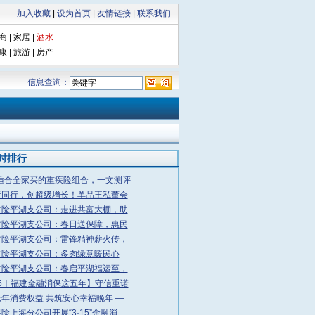
加入收藏
|
设为首页
|
友情链接
|
联系我们
商
|
家居
|
酒水
康
|
旅游
|
房产
信息查询：
小时排行
6适合全家买的重疾险组合，一文测评
者同行，创超级增长！单品王私董会
财险平湖支公司：走进共富大棚，助
财险平湖支公司：春日送保障，惠民
财险平湖支公司：雷锋精神薪火传，
财险平湖支公司：多肉绿意暖民心
财险平湖支公司：春启平湖福运至，
15｜福建金融消保这五年】守信重诺
年消费权益 共筑安心幸福晚年 —
险上海分公司开展“3·15”金融消