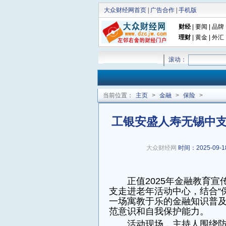
大众财经网首页
|
广告合作
|
手机版
财经
|
要闻
|
品牌
理财
|
黄金
|
外汇
滚动：
当前位置：
主页
>
金融
>
保险
>
工银安盛人寿无锡中
大众财经网
时间：2025-09-18
正值2025年金融教育
支走进老年活动中心，结合“
一场寓教于乐的金融知识普
范意识和自我保护能力。
活动现场，主持人围绕