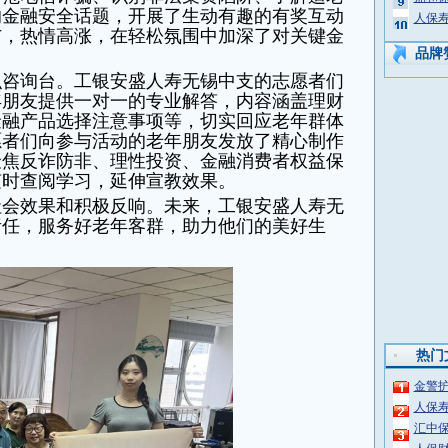
的金融安全话题，开展了生动有趣的有奖互动
人保
与，热情高涨，在轻松氛围中加深了对关键金
品牌
识咨询台。工银安盛人寿无锡中支的志愿者们
年朋友提供一对一的专业解答，内容涵盖理财
金融产品选择注意事项等，切实回应老年群体
愿者们向参与活动的老年朋友发放了精心制作
聚焦反诈防非、理性投资、金融消费者权益保
随时查阅学习，延伸宣教效果。
社会效果和积极反响。未来，工银安盛人寿无
责任，服务好老年客群，助力他们的美好生
热门
金警
人保
汇中