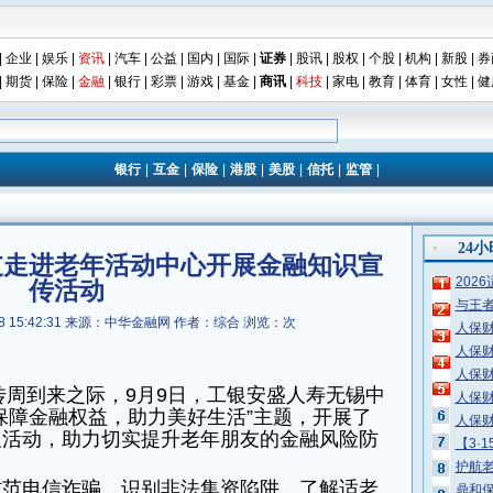
|
企业
|
娱乐
|
资讯
|
汽车
|
公益
|
国内
|
国际
|
证券
|
股讯
|
股权
|
个股
|
机构
|
新股
|
券
|
期货
|
保险
|
金融
|
银行
|
彩票
|
游戏
|
基金
|
商讯
|
科技
|
家电
|
教育
|
体育
|
女性
|
健
银行
|
互金
|
保险
|
港股
|
美股
|
信托
|
监管
|
24
支走进老年活动中心开展金融知识宣
202
传活动
与王
 15:42:31
来源：中华金融网
作者：综合
浏览：
次
人保
人保
人保
宣传周到来之际，9月9日，工银安盛人寿无锡中
人保
保障金融权益，助力美好生活”主题，开展了
人保
及活动，助力切实提升老年朋友的金融风险防
【3·
护航老
防范电信诈骗、识别非法集资陷阱、了解适老
鼎和保