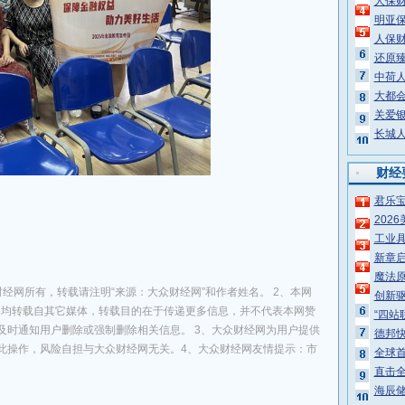
人保
明亚保
人保
还原臻
中荷人
大都会人
关爱
长城
财经
君乐
202
工业具
新章启
魔法原
经网所有，转载请注明“来源：大众财经网”和作者姓名。 2、本网
创新
息，均转载自其它媒体，转载目的在于传递更多信息，并不代表本网赞
“四站
及时通知用户删除或强制删除相关信息。 3、大众财经网为用户提供
德邦
此操作，风险自担与大众财经网无关。4、大众财经网友情提示：市
全球首
直击
海辰储