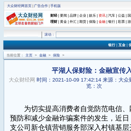
大众财经网首页
|
广告合作
|
手机版
财经
|
要闻
|
品牌
|
企业
|
娱乐
|
资讯
|
汽车
|
公益
|
国
理财
|
黄金
|
外汇
|
期货
|
保险
|
金融
|
银行
|
彩票
|
游
滚动：
银行
|
互金
|
当前位置：
主页
>
金融
>
保险
>
平湖人保财险：金融宣传
大众财经网
时间：2021-10-09 17:42:14
来源：大众
览：
次
为切实提高消费者自觉防范电信、
预防和减少金融诈骗案件的发生，近日
支公司新仓镇营销服务部深入村镇基层