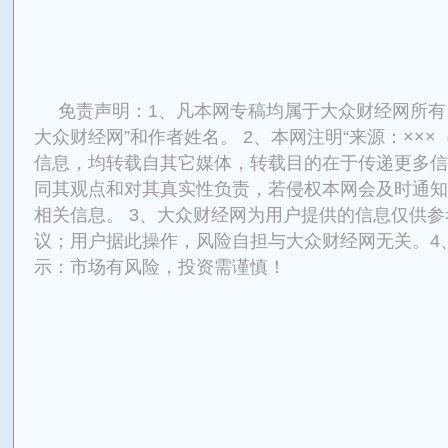
免责声明：1、凡本网专稿均属于大众财经网所有
大众财经网”和作者姓名。 2、本网注明“来源：×××
信息，均转载自其它媒体，转载目的在于传递更多信
同其观点和对其真实性负责，若侵权本网会及时通知
相关信息。 3、大众财经网为用户提供的信息仅供
议；用户据此操作，风险自担与大众财经网无关。4
示：市场有风险，投资需谨慎！