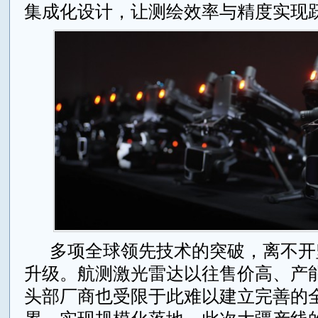
集成化设计，让测绘效率与精度实现
多项全球领先技术的突破，离不开
升级。航测激光雷达以往售价高、产
头部厂商也受限于此难以建立完善的