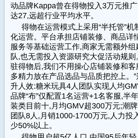
动品牌Kappa曾在得物投入3万元推广
达27,远超行业平均水平。
得物在运营模式上采用“半托管”机
化运营。平台承担店铺装修、商品详
服务等基础运营工作,商家无需额外组
队,也无需投入资源研究大促活动规则。
驻得物后,我们不用操心店铺装修和客
多精力放在产品选品与品质把控上。”
升人效:糖米玩具4人团队实现人均GMV
品牌“布”仅配置1名运营+1名客服,半
装类目前十,月均GMV超300万元;潮牌B
团队8人,月销1000-1700万元,人
少50%以上。
得物用户超5亿人口,中国95后年