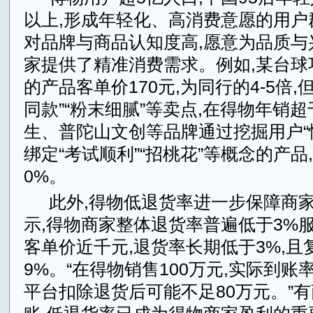
以上,形成年轻化、高消费意愿的用户
对品牌与商品认知度高,愿意为品质与
家提供了精准消费需求。例如,某台球
的产品客单价170元,为同行的4-5倍,
同款”“粉末细腻”等卖点,在得物年销超
生、普陀山文创等品牌通过挖掘用户“情
绑定“考试顺利”“招桃花”等概念的产品
0%。
此外,得物低退货率进一步保障商
示,得物商家整体退货率普遍低于3%服
客单价近千元,退货率长期低于3%,且
9%。“在得物销售100万元,实际到账率
平台扣除退货后可能不足80万元。”