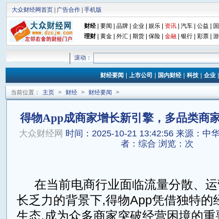
大众财经网首页
|
广告合作
|
手机版
财经
|
要闻
|
品牌
|
企业
|
娱乐
|
资讯
|
汽车
|
公益
|
国
理财
|
黄金
|
外汇
|
期货
|
保险
|
金融
|
银行
|
彩票
|
游
滚动：
财经要闻
|
上市公司
|
国内财经
|
科技
|
企业
当前位置：
主页
>
财经
>
财经要闻
>
得物App成商家增长新引擎，多品类商
大众财经网
时间：2025-10-21 13:42:56
来源：中华金
者：综合
浏览：
次
在当前电商行业面临流量分散、运
长乏力的背景下,得物App凭借独特
生态,成为众多商家突破经营困境的重