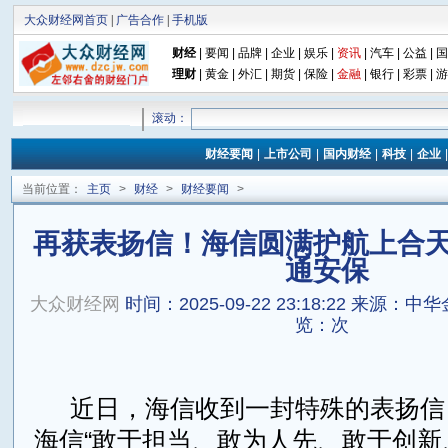
大众财经网首页
|
广告合作
|
手机版
财经
|
要闻
|
品牌
|
企业
|
娱乐
|
资讯
|
汽车
|
公益
|
国
理财
|
黄金
|
外汇
|
期货
|
保险
|
金融
|
银行
|
彩票
|
游
滚动：
财经要闻
|
上市公司
|
国内财经
|
科技
|
企业
当前位置：
主页
>
财经
>
财经要闻
>
再获表扬信！海信圆满护航上合
通安保
大众财经网
时间：2025-09-22 23:18:22
来源：中华
览：
次
近日，海信收到一封特殊的表扬信
海信“敢于担当、敢为人先、敢于创新