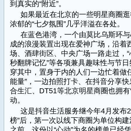
到真实的“附近”。
如果最近在北京的一些明星商圈逛
浓郁的“七夕氛围”几乎洋溢在各处。
在蓝色港湾，一个由莫比乌斯环与
成的浪漫装置出现在爱神广场，沿着
场、酒肆街区、中央广场一路走过，“心
秒翻牌记忆”等各项兼具趣味性与节日
穿其中，置身于内的人们一边忙着做任
能量”，一边拍照打卡、在抖音分享快
合生汇、DT51等北京明星商圈也拥有
动。
这是抖音生活服务继今年4月发布20
榜”后，第一次以线下商圈为单位构建
之前，这份以“心动”为名的榜单已经