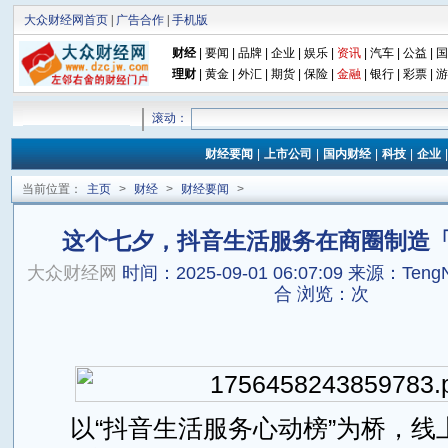
大众财经网首页
|
广告合作
|
手机版
财经
|
要闻
|
品牌
|
企业
|
娱乐
|
资讯
|
汽车
|
公益
|
国
理财
|
黄金
|
外汇
|
期货
|
保险
|
金融
|
银行
|
彩票
|
游
滚动：
财经要闻
|
上市公司
|
国内财经
|
科技
|
企业
当前位置：
主页
>
财经
>
财经要闻
>
这个七夕，抖音生活服务在商圈制造
大众财经网
时间：2025-09-01 06:07:09
来源：Teng
合
浏览：
次
以“抖音生活服务心动榜”为桥，线上