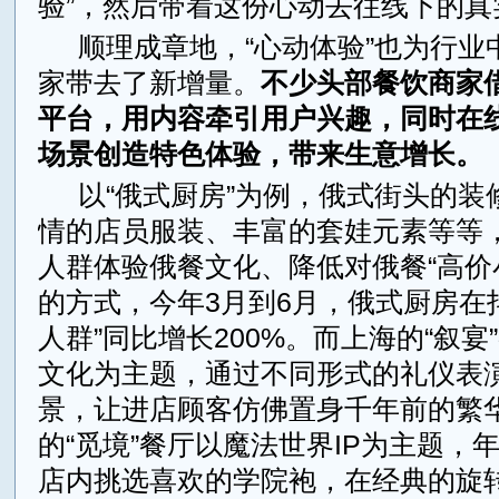
验”，然后带着这份心动去往线下的真
顺理成章地，“心动体验”也为行业
家带去了新增量。
不少头部餐饮商家
平台，用内容牵引用户兴趣，同时在
场景创造特色体验，带来生意增长。
以“俄式厨房”为例，俄式街头的装
情的店员服装、丰富的套娃元素等等
人群体验俄餐文化、降低对俄餐“高价
的方式，今年3月到6月，俄式厨房在
人群”同比增长200%。而上海的“叙宴
文化为主题，通过不同形式的礼仪表
景，让进店顾客仿佛置身千年前的繁
的“觅境”餐厅以魔法世界IP为主题，
店内挑选喜欢的学院袍，在经典的旋转楼