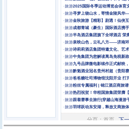
·
旅游
2025国际冬季运动博览会体育
·
旅游
寻梦上饶山水，寄情金陵风华——
·
旅游
金秋旅游【精彩】剧透！仙侠
·
旅游
成都青城（豪生）国际酒店携
·
旅游
半岛酒店集团旗下全球酒店 荣膺
·
旅游
泉映山色，云礼八方——济南
·
旅游
诗莉莉酒店集团特邀文化、艺
·
旅游
中免集团为您解读离岛免税新政
·
旅游
九号品牌微电影续作正式献映
·
旅游
黔魁酒业冠名贵州村超（贵阳
·
旅游
爸爸糖吐司博物馆沈阳开业 打
·
旅游
粉丝专属福利 | 锦江酒店商旅
·
旅游
热烈祝贺！华程国旅集团荣膺
·
旅游
跟着赛事去旅行|穿越山海漫游
·
旅游
羽球跃动东安湖，释放文商旅
分页：首页
下