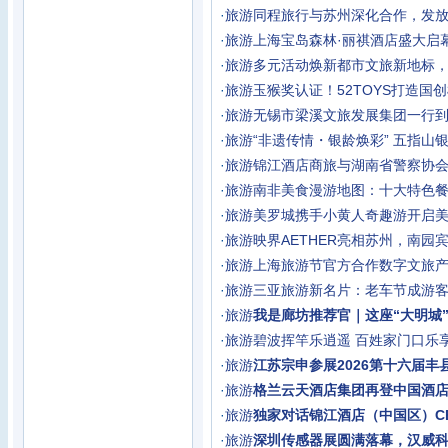
·
旅游
同程旅行与苏州深化合作，发
·
旅游
上海宝岛森林·丽祺酒店盛大启
·
旅游
多元活动焕新都市文旅新地标
·
旅游
玉猴奖认证！52TOYS打造国
·
旅游
无锡市梁溪文旅发展集团一行
·
旅游
“非遗传情・银龄焕彩” 五指山
·
旅游
锦江酒店商旅与湖南省警察协
·
旅游
南非美食漫游地图：十大特色
·
旅游
美罗城携手小黄人奇趣游开启
·
旅游
映界AETHER亮相苏州，南园
·
旅游
上海旅游节官方合作数字文旅
·
旅游
三亚旅游新名片：老车节成游客
·
旅游
我是廊坊推荐官｜这座“大明城
·
旅游
碧波挥竿乐逍遥 百姓家门口乐
·
旅游
江苏宗申参展2026第十六届丰
·
旅游
格兰云天酒店集团再登中国酒店集
·
旅游
独家对话锦江酒店（中国区）C
·
旅游
深圳传感器展圆满落幕，汉威