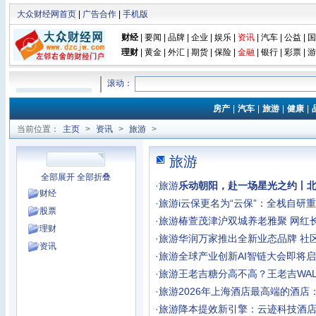
大众财经网首页
|
广告合作
|
手机版
财经
|
要闻
|
品牌
|
企业
|
娱乐
|
资讯
|
汽车
|
公益
|
国
理财
|
黄金
|
外汇
|
期货
|
保险
|
金融
|
银行
|
彩票
|
游
滚动：
房产
|
汽车
|
旅游
|
健康
|
当前位置：
主页
>
资讯
>
旅游
>
旅游
全部展开
全部折叠
·
旅游
乐动朝阳，赴一场星光之约丨
财经
·
旅游
i云保更名为“云保”：全栈自研
股票
·
旅游
椿萱茂津沪双城养老雅聚 网红
理财
·
旅游
华润万家推出全新业态品牌 社
资讯
·
旅游
全球产业创新AI智链大会即将启
·
旅游
王老吉糖分高不高？王老吉WAL
·
旅游
2026年上海酒店最高端的酒店
·
旅游
降本提效新引擎：云迹科技酒店智