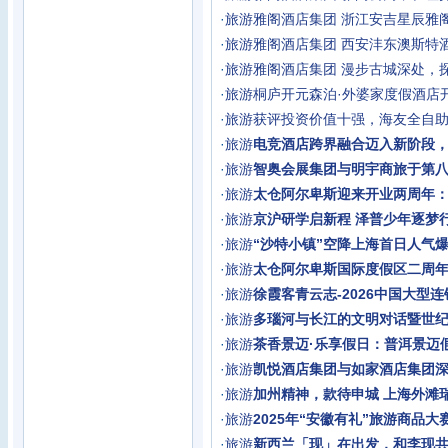
·
旅游
雅阁酒店集团 浙江安吉星辰雅
·
旅游
雅阁酒店集团 西安沣东澳斯特
·
旅游
雅阁酒店集团 漫步古城深处，
·
旅游
桐庐开元森泊·外婆家度假酒店
·
旅游
获评投资价值十强，海友全自
·
旅游
电竞酒店跨界融合迈入新阶段
·
旅游
智奥会展集团与明宇商旅于第
·
旅游
太仓阿尔卑斯迎来开业两周年：
·
旅游
京沪研学启新程 泽普少年逐梦
·
旅游
“沙特小镇”空降上海首日人气
·
旅游
太仓阿尔卑斯国际度假区二周
·
旅游
徐霞客青云志-2026中国大型
·
旅游
多瑙河与长江的文明对话暨世
·
旅游
茶香景迈·乐享假日：普洱景迈
·
旅游
凯悦酒店集团与如家酒店集团
·
旅游
加州精神，款待申城 上海外滩瑞吉
·
旅游
2025年“安徽有礼”旅游商品
·
旅游
新西兰「现」在出发，和李现