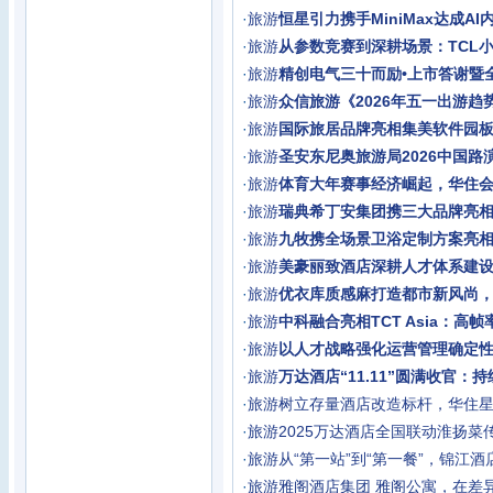
·
旅游
恒星引力携手MiniMax达成A
·
旅游
从参数竞赛到深耕场景：TCL小蓝翼
·
旅游
精创电气三十而励•上市答谢暨
·
旅游
众信旅游《2026年五一出游趋
·
旅游
国际旅居品牌亮相集美软件园
·
旅游
圣安东尼奥旅游局2026中国路
·
旅游
体育大年赛事经济崛起，华住
·
旅游
瑞典希丁安集团携三大品牌亮相2
·
旅游
九牧携全场景卫浴定制方案亮
·
旅游
美豪丽致酒店深耕人才体系建
·
旅游
优衣库质感麻打造都市新风尚
·
旅游
中科融合亮相TCT Asia：高
·
旅游
以人才战略强化运营管理确定
·
旅游
万达酒店“11.11”圆满收官：
·
旅游
树立存量酒店改造标杆，华住星
·
旅游
2025万达酒店全国联动淮扬菜
·
旅游
从“第一站”到“第一餐”，锦江
·
旅游
雅阁酒店集团 雅阁公寓，在差