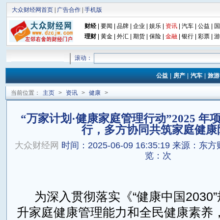
大众财经网首页
|
广告合作
|
手机版
财经
|
要闻
|
品牌
|
企业
|
娱乐
|
资讯
|
汽车
|
公益
|
国
理财
|
黄金
|
外汇
|
期货
|
保险
|
金融
|
银行
|
彩票
|
游
滚动：
公益
|
房产
|
汽车
|
旅游
当前位置：
主页
>
资讯
>
健康
>
“万家计划·健康家庭管理行动”2025 
行，多方协同共筑家庭健康
大众财经网
时间：2025-06-09 16:35:19
来源：东方
览：
次
为深入贯彻落实《“健康中国2030
升家庭健康管理能力和全民健康素养，