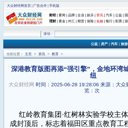
大众财经网首页
|
广告合作
|
手机版
财经
|
要闻
|
品牌
|
企业
|
娱乐
|
资讯
|
汽车
|
公益
|
国
理财
|
黄金
|
外汇
|
期货
|
保险
|
金融
|
银行
|
彩票
|
游
滚动：
公益
|
房产
|
汽车
|
旅游
当前位置：
主页
>
资讯
>
教育
>
深港教育版图再添“强引擎”，金地环湾
纽
大众财经网
时间：2025-06-28 19:28:06
来源：大众
览：
次
红岭教育集团·红树林实验学校主体
成封顶后，标志着福田区重点教育工