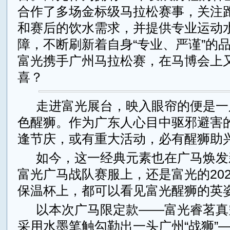
合作了多场金标级马拉松赛事，关注
和赛后的饮水需求，并提供专业运动
障，不断刷新着自身“专业、严谨”的
富光携手广州马拉松赛，在马博会上
喜？
走进富光展台，映入眼帘的便是一
色醒狮。作为广东人心目中驱邪避害
逢节庆，或有重大活动，必有醒狮助
如今，这一经典元素也在广马焕发
富光广马战队赛服上，还是富光的20
保温杯上，都可以看见富光醒狮的英
以本次广马限定款——富光睿茗真
采用水墨笔触勾勒出一头广州“战狮”