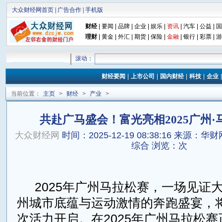
大众财经网首页
|
广告合作
|
手机版
财经
|
要闻
|
品牌
|
企业
|
娱乐
|
资讯
|
汽车
|
公益
|
国
理财
|
黄金
|
外汇
|
期货
|
保险
|
金融
|
银行
|
彩票
|
游
滚动：
财经要闻
|
上市公司
|
国内财经
|
科技
|
企业
当前位置：
主页
>
财经
>
产业
>
共赴广马盛会！富光亮相2025广州
大众财经网
时间：2025-12-19 08:38:16
来源：华财网ih
综合
浏览：
次
2025年广州马拉松赛，一场见证
州城市底蕴与运动激情的奔跑盛宴，
次活力开启。在2025年广州马拉松