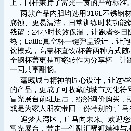
上，同样秉持了富光一贯的严苛标准
两款产品内胆均选用316L不锈钢
腐蚀、更易清洁，日常训练时装功能
残留；24小时长效保温，让跑者冬日
热；Lattle真空杯一键弹盖设计，让
饮模式，高盖杯直饮/杯盖两种方式随
全钢杯盖更是可翻转作为分享杯，让
一同共享酣畅。
蕴藏城市精神的匠心设计，让这些
的产品，更成了可收藏的城市文化符
富光展台前驻足后，纷纷询价购买，
或是为家人朋友带回一份特别的“广马
追梦大湾区，广马向未来。欢迎您
富光展台，带走一件融汇醒狮精神与