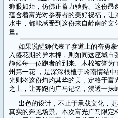
狮眼如炬，仿佛正蓄力驰骋。这份昂
蕴含着富光对参赛者的美好祝福，让
水中，都能感受到这份来自岭南的文
量。
如果说醒狮代表了赛道上的奋勇豪
入盛花期的异木棉，则如同这座城市
静候每一位跑者的到来。木棉被誉为“
州第一花”，是深深根植于岭南情结中
光则将这份灼灼其华的美，定格于富光La
之上，让奔跑的广马记忆，浸透一抹
出色的设计，不止于承载文化，更
真实的奔跑场景。本次富光广马限定