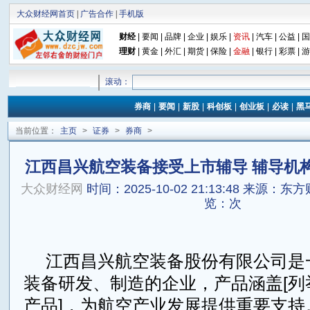
大众财经网首页
|
广告合作
|
手机版
财经
|
要闻
|
品牌
|
企业
|
娱乐
|
资讯
|
汽车
|
公益
|
国
理财
|
黄金
|
外汇
|
期货
|
保险
|
金融
|
银行
|
彩票
|
游
滚动：
券商
|
要闻
|
新股
|
科创板
|
创业板
|
必读
|
黑
当前位置：
主页
>
证券
>
券商
>
江西昌兴航空装备接受上市辅导 辅导机
大众财经网
时间：2025-10-02 21:13:48
来源：东方
览：
次
江西昌兴航空装备股份有限公司是
装备研发、制造的企业，产品涵盖[列
产品]，为航空产业发展提供重要支持