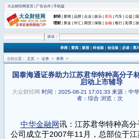
大众财经网首页
|
广告合作
|
手机版
财经
|
要闻
|
品牌
|
企业
|
娱乐
|
资讯
|
汽车
|
公益
|
国
理财
|
黄金
|
外汇
|
期货
|
保险
|
金融
|
银行
|
彩票
|
游
滚动：
券商
|
要闻
|
新股
|
科创板
|
创业板
|
必读
|
黑
当前位置：
主页
>
证券
>
券商
>
国泰海通证券助力江苏君华特种高分子
启动上市辅导
大众财经网
时间：2025-08-21 17:01:33
来源：中华金
者：综合
浏览：
次
中华金融网
讯：江苏君华特种高分
公司成立于2007年11月，总部位于