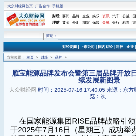
大众财经网首页
|
广告合作
|
手机版
财经
|
要闻
|
品牌
|
企业
|
娱乐
|
资讯
|
汽车
|
公益
|
国
理财
|
黄金
|
外汇
|
期货
|
保险
|
金融
|
银行
|
彩票
|
游
滚动：
财经要闻
|
上市公司
|
国内财经
|
科技
|
企业
当前位置：
主页
>
财经
>
品牌
>
雁宝能源品牌发布会暨第三届品牌开放
续发展新图景
大众财经网
时间：2025-07-16 17:40:05
来源：东方
览：
次
在国家能源集团RISE品牌战略引
于2025年7月16日（星期三）成功